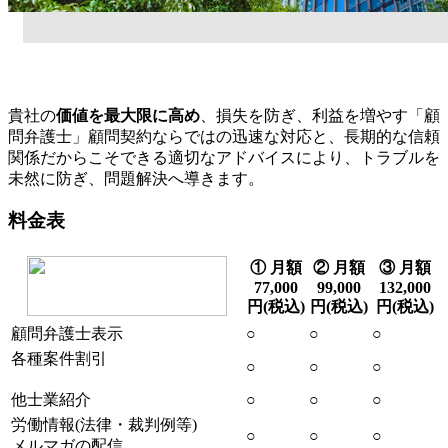
貴社の
価値を最大限に高め
、損失を防ぎ、利益を増やす「顧
問弁護士」顧問契約ならではの迅速な対応と、長期的な信頼
関係だからこそできる適切なアドバイスにより、トラブルを
未然に防ぎ、問題解決へ導きます。
料金表
① 月額
② 月額
③ 月額
77,000
99,000
132,000
円(税込)
円(税込)
円(税込)
顧問弁護士表示
○
○
○
各種案件割引
○
○
○
他士業紹介
○
○
○
労働情報(法律・裁判例等)
○
○
○
メルマガの配信