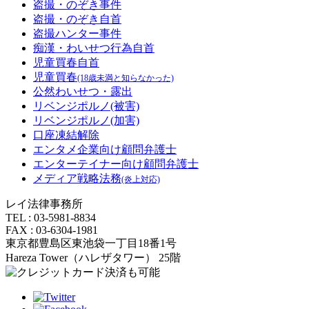
盗撮・のぞき事件
盗撮・のぞき自首
盗撮ハンター事件
痴漢・わいせつ行為自首
児童買春自首
児童買春
(18歳未満と知らなかった)
公然わいせつ・露出
リベンジポルノ(被害)
リベンジポルノ(加害)
口座凍結解除
エンタメ企業向け顧問弁護士
エンターテイナー向け顧問弁護士
メディア戦略法務
(炎上対応)
レイ法律事務所
TEL : 03-5981-8834
FAX : 03-6304-1981
東京都豊島区東池袋一丁目18番1号
Hareza Tower（ハレザタワー） 25階