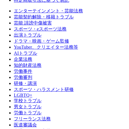
特定商取引法に基づく表記
エンターテインメント・芸能法務
芸能契約解除・移籍トラブル
芸能 誹謗中傷被害
スポーツ・eスポーツ法務
出演トラブル
ドラマ・映画・ゲーム監修
YouTuber、クリエイター法務等
AIトラブル
企業法務
知的財産法務
労働事件
労働審判
研修・講演
スポーツ・ハラスメント研修
LGBTQ+
学校トラブル
男女トラブル
労働トラブル
フリーランス法務
医道審議会