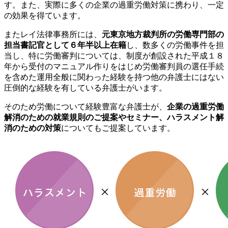
す。また、実際に多くの企業の過重労働対策に携わり、一定
の効果を得ています。
またレイ法律事務所には、
元東京地方裁判所の労働専門部の
担当書記官として６年半以上在籍
し、数多くの労働事件を担
当し、特に労働審判については、制度が創設された平成１８
年から受付のマニュアル作りをはじめ労働審判員の選任手続
を含めた運用全般に関わった経験を持つ他の弁護士にはない
圧倒的な経験を有している弁護士がいます。
そのため労働について経験豊富な弁護士が、
企業の過重労働
解消のための就業規則のご提案やセミナー、ハラスメント解
消のための対策
についてもご提案しています。