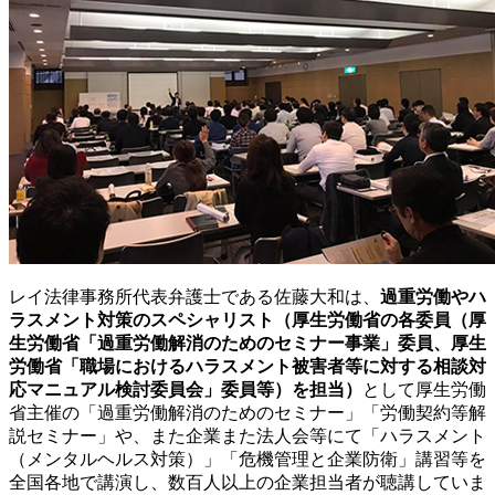
レイ法律事務所代表弁護士である佐藤大和は、
過重労働やハ
ラスメント対策のスペシャリスト（厚生労働省の各委員（厚
生労働省「過重労働解消のためのセミナー事業」委員、厚生
労働省「職場におけるハラスメント被害者等に対する相談対
応マニュアル検討委員会」委員等）を担当）
として厚生労働
省主催の「過重労働解消のためのセミナー」「労働契約等解
説セミナー」や、また企業また法人会等にて「ハラスメント
（メンタルヘルス対策）」「危機管理と企業防衛」講習等を
全国各地で講演し、数百人以上の企業担当者が聴講していま