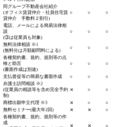
同グループ不動産会社紹介
(オフィス賃貸仲介・社員住宅賃
○
○
○
貸仲介 手数料２割引)
電話、メールによる簡易法律相
談
○
○
○
(③は従業員も対象)
無料法律相談 ※1
○
○
○
(無料分は月額顧問料による)
各種契約書、規約、規則等の点
検と助言
○
○
○
(書面作成は別途)
支払督促等の簡易な書面作成
○
○
○
弁護士訪問相談 ※2
(従業員の相談等を含め完全予約
○
○
✕
制)
商標出願申立代理 ※3
○
○
✕
無料セミナー(最大年2回)
○
✕
✕
各種契約書、規約、規則等の作
成
✕
✕
○